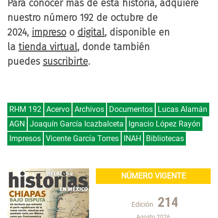
Para conocer más de esta historia, adquiere
nuestro número 192 de octubre de
2024,
impreso
o
digital
, disponible en
la
tienda virtual
, donde también
puedes
suscribirte
.
RHM 192
Acervo
Archivos
Documentos
Lucas Alamán
AGN
Joaquín García Icazbalceta
Ignacio López Rayón
Impresos
Vicente García Torres
INAH
Bibliotecas
NÚMERO VIGENTE
214
Edición
Agosto 2026