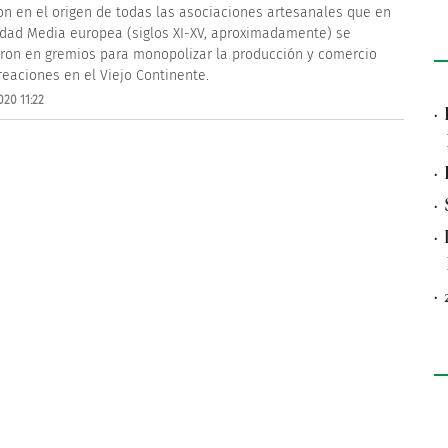
on en el origen de todas las asociaciones artesanales que en
Edad Media europea (siglos XI-XV, aproximadamente) se
eron en gremios para monopolizar la producción y comercio
reaciones en el Viejo Continente.
020 11:22
·
·
·
·
·