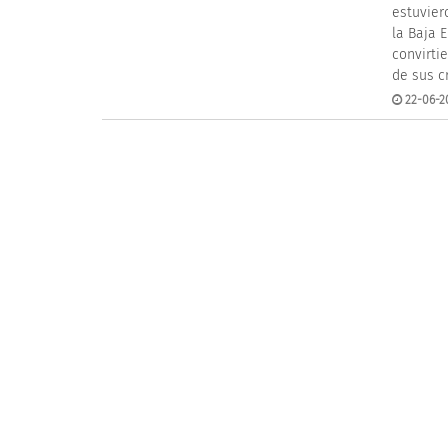
estuvier
la Baja 
convirti
de sus c
22-06-2