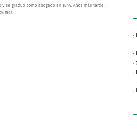
o y se graduó como abogado en 1844. Años más tarde,...
24 15:25
·
·
·
·
·