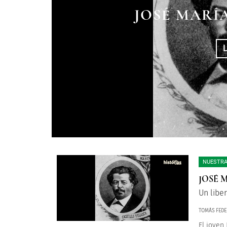
JOSÉ MARÍ
NUESTRA
JOSÉ 
Un libe
TOMÁS FEDE
El joven