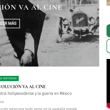
IÓN VA AL CINE
LEER MÁS
S HISTORIAS
VOLUCIÓN VA AL CINE
stria hollywoodense y la guerra en México
LLA
ución mexicana pudo verse en la pantalla grande