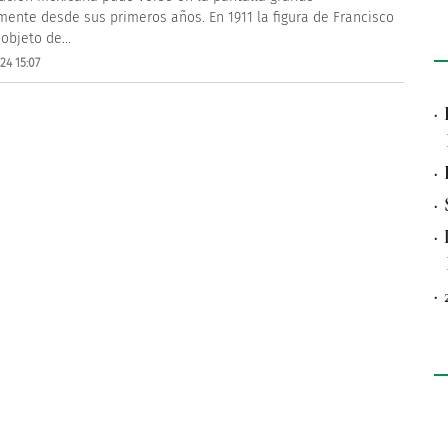
mente desde sus primeros años. En 1911 la figura de Francisco
 objeto de...
24 15:07
·
·
·
·
·