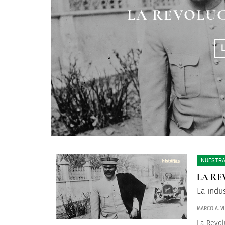
LA REVOLUC
NUESTRA
LA RE
La indu
MARCO A. VI
La Revol