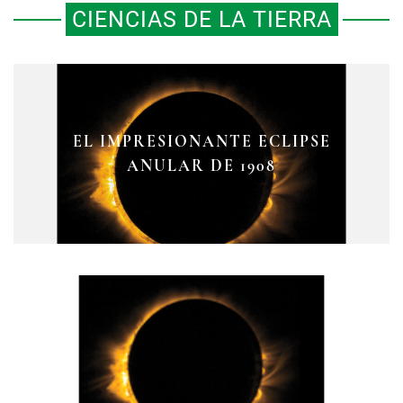
CIENCIAS DE LA TIERRA
LA ERUPCIÓN DEL KRAKATOA Y
EL IMPRESIONANTE ECLIPSE
EL OBSERVATORIO
LAS COLORACIONES EN EL CIELO
METEOROLÓGICO CENTRAL
ANULAR DE 1908
QUE ASOMBRARON A MÉXICO