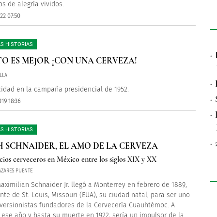
 de alegría vividos.
22 07:50
S HISTORIAS
·
TO ES MEJOR ¡CON UNA CERVEZA!
LLA
·
cidad en la campaña presidencial de 1952.
·
19 18:36
·
S HISTORIAS
·
H SCHNAIDER, EL AMO DE LA CERVEZA
cios cerveceros en México entre los siglos XIX y XX
ZARES PUENTE
aximilian Schnaider Jr. llegó a Monterrey en febrero de 1889,
nte de St. Louis, Missouri (EUA), su ciudad natal, para ser uno
nversionistas fundadores de la Cervecería Cuauhtémoc. A
e ese año y hasta su muerte en 1922, sería un impulsor de la