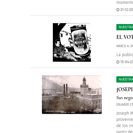
momentos
31-12-20
NUESTRA
EL VO
MARCO A. VI
La publi
15-04-20
NUESTRA
JOSEP
Sus nego
EDUARDO CÁ
Joseph M
provenie
de los i
partir d