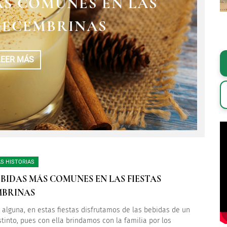
ÁS COMUNES EN LAS
DER, EL AMO DE LA
 MEJOR ¡CON UNA
 DECEMBRINAS
RVEZA!
RVEZA
LEER MÁS
LEER MÁS
LEER MÁS
S HISTORIAS
EBIDAS MÁS COMUNES EN LAS FIESTAS
MBRINAS
 alguna, en estas fiestas disfrutamos de las bebidas de un
tinto, pues con ella brindamos con la familia por los