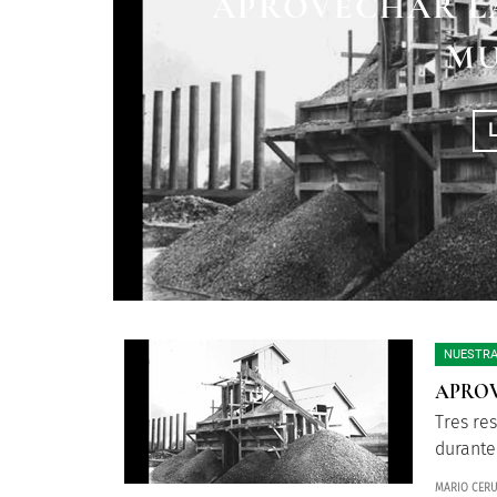
APROVECHAR L
MU
NUESTRA
APROV
Tres re
durante
MARIO CERU