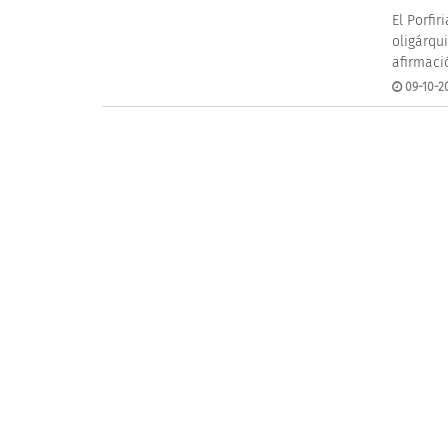
El Porfi
oligárqu
afirmaci
09-10-20