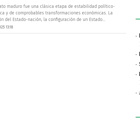
riato maduro fue una clásica etapa de estabilidad político-
ica y de comprobables transformaciones económicas. La
ón del Estado-nación, la configuración de un Estado...
25 13:18
·
·
·
·
·