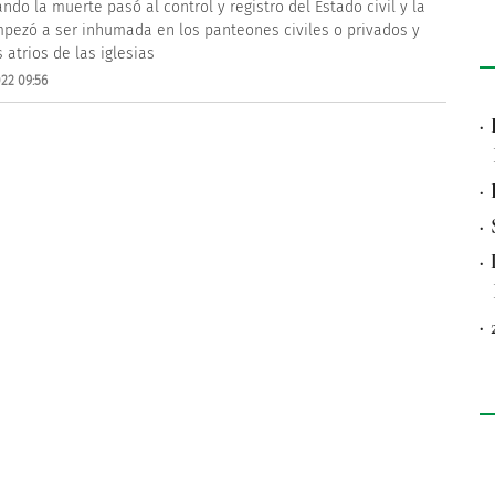
ndo la muerte pasó al control y registro del Estado civil y la
pezó a ser inhumada en los panteones civiles o privados y
 atrios de las iglesias
22 09:56
·
·
·
·
·