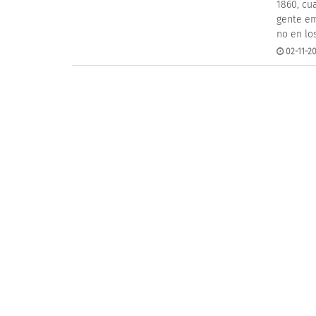
1860, cua
gente em
no en los
02-11-20