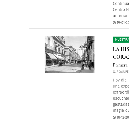
Continua
Centro H
anterior.
19-01-20
NUESTRA
LA HI
CORAZ
Primera 
GUADALUPE
Hoy día,
una expe
extraordi
escuchar
gastadas
magia qu
18-12-20