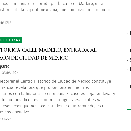
mos con nuestro recorrido por la calle de Madero, en el
istórico de la capital mexicana, que comenzó en el número
18 17:16
·
S HISTORIAS
STÓRICA CALLE MADERO, ENTRADA AL
·
ÓN DE CIUDAD DE MÉXICO
·
parte
·
 LOZADA LEÓN
 recorrer el Centro Histórico de Ciudad de México constituye
·
riencia reveladora que proporciona encuentros
narios con la historia de este país. El caso es dejarse llevar y
 lo que nos dicen esos muros antiguos, esas calles ya
, esos ecos que nos acechan desde el inframundo, esa
e nos envuelve.
17 14:25