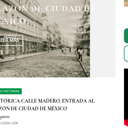
AZÓN DE CIUDAD DE
AZÓN DE CIUDAD DE
ÉXICO
ÉXICO
LEER MÁS
LEER MÁS
S HISTORIAS
STÓRICA CALLE MADERO, ENTRADA AL
ÓN DE CIUDAD DE MÉXICO
parte
 LOZADA LEÓN