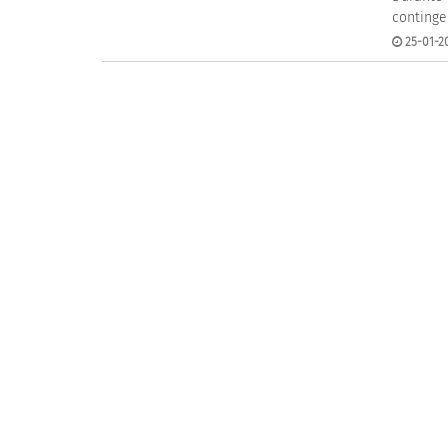
continge
25-01-20