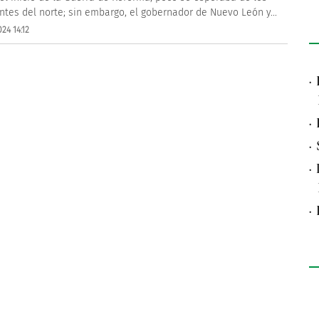
ntes del norte; sin embargo, el gobernador de Nuevo León y...
24 14:12
·
·
·
·
·