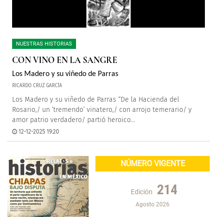
NUESTRAS HISTORIAS
CON VINO EN LA SANGRE
Los Madero y su viñedo de Parras
RICARDO CRUZ GARCÍA
Los Madero y su viñedo de Parras “De la Hacienda del
Rosario,/ un ‘tremendo’ vinatero,/ con arrojo temerario/ y
amor patrio verdadero/ partió heroico...
12-12-2025 19:20
NÚMERO VIGENTE
214
Edición
Agosto 2026