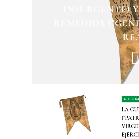
IMPORTANTE CE
INSURGENTE) Y
REMEDIOS ("GEN
EN NUE
RE
NUESTRA
LA GU
("PAT
VIRGE
EJÉRC