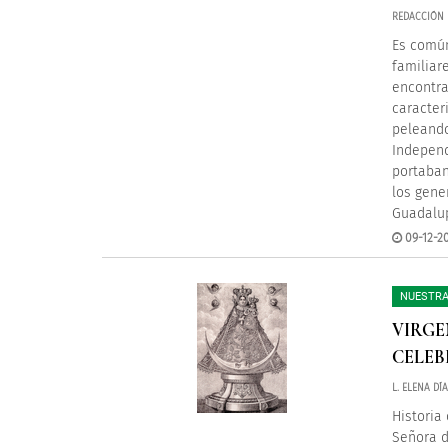
REDACCIÓN
Es común
familiar
encontra
caracter
peleando
Independ
portaban
los gene
Guadalup
09-12-2
NUESTRA
VIRGE
CELEB
L. ELENA DÍ
Historia
Señora d