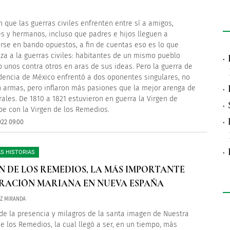
 que las guerras civiles enfrenten entre sí a amigos,
es y hermanos, incluso que padres e hijos lleguen a
rse en bando opuestos, a fin de cuentas eso es lo que
iza a la guerras civiles: habitantes de un mismo pueblo
·
 unos contra otros en aras de sus ideas. Pero la guerra de
encia de México enfrentó a dos oponentes singulares, no
·
 armas, pero inflaron más pasiones que la mejor arenga de
rales. De 1810 a 1821 estuvieron en guerra la Virgen de
·
e con la Virgen de los Remedios.
·
022 09:00
·
S HISTORIAS
N DE LOS REMEDIOS, LA MÁS IMPORTANTE
RACIÓN MARIANA EN NUEVA ESPAÑA
AZ MIRANDA
 de la presencia y milagros de la santa imagen de Nuestra
e los Remedios, la cual llegó a ser, en un tiempo, más