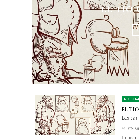
EL TÍO
NUESTRA
EL TÍ
Las car
AGUSTÍN SÁ
La histor