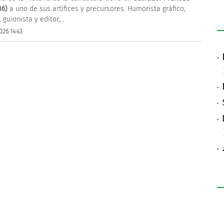
86)
a uno de sus artífices y precursores. Humorista gráfico,
 guionista y editor,...
026 14:43
·
·
·
·
·