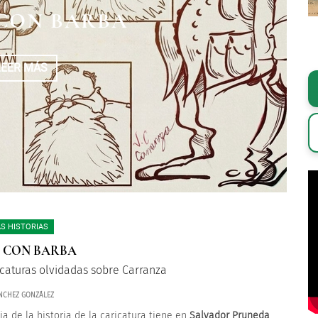
 CON BARBA
LEER MÁS
S HISTORIAS
O CON BARBA
icaturas olvidadas sobre Carranza
NCHEZ GONZÁLEZ
ia de la historia de la caricatura tiene en
Salvador Pruneda