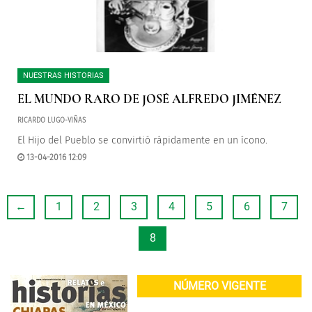
NUESTRAS HISTORIAS
EL MUNDO RARO DE JOSÉ ALFREDO JIMÉNEZ
RICARDO LUGO-VIÑAS
El Hijo del Pueblo se convirtió rápidamente en un ícono.
13-04-2016 12:09
←
1
2
3
4
5
6
7
8
NÚMERO VIGENTE