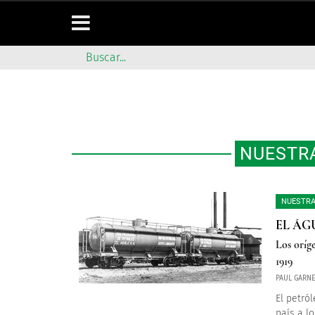
NUESTRA
NUESTRA
EL ÁG
Los oríg
1919
PAUL GARN
El petró
país a lo