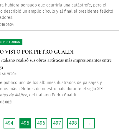
ra hubiera pensado que ocurriría una catástrofe, pero el
 describió un amplio círculo y al final el presidente felicitó
iadores.
016 01:04
S HISTORIAS
O VISTO POR PIETRO GUALDI
 italiano realizó sus obras artísticas más impresionantes entre
51
O SALMERÓN
se publicó uno de los álbumes ilustrados de paisajes y
os más célebres de nuestro país durante el siglo XIX:
tos de Méjico
, del italiano Pedro Gualdi.
16 08:51
494
495
496
497
498
→