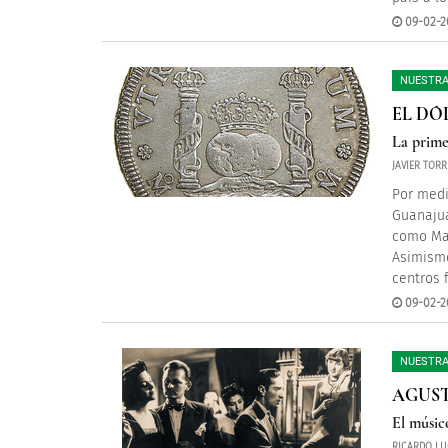
09-02-20
NUESTRA
EL DÓ
La prime
JAVIER TOR
Por medi
Guanajua
como Man
Asimismo
centros 
09-02-20
NUESTRA
AGUST
El músic
RICARDO LU