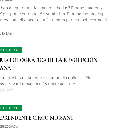
 han de quererme las mujeres bellas? Porque quieren y
Y por puro contraste. Me siento feo. Pero no me preocupa,
, Dios pudo disponer de más tiempo para embellecerme el
16 13:41
S HISTORIAS
IA FOTOGRÁFICA DE LA REVOLUCIÓN
CANA
de artistas de la lente siguieron el conflicto bélico
os a cazar la imagen más impresionante.
16 11:30
S HISTORIAS
RPRENDENTE CIRCO MOISANT
ERBEZ GARCÍA