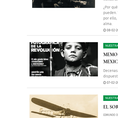
¿Por qué
pueden. 
por ello
alma.
08-02-20
NUESTRA
MEMOR
MEXI
Decenas 
dispuest
07-02-20
NUESTRA
EL SO
EDMUNDO D