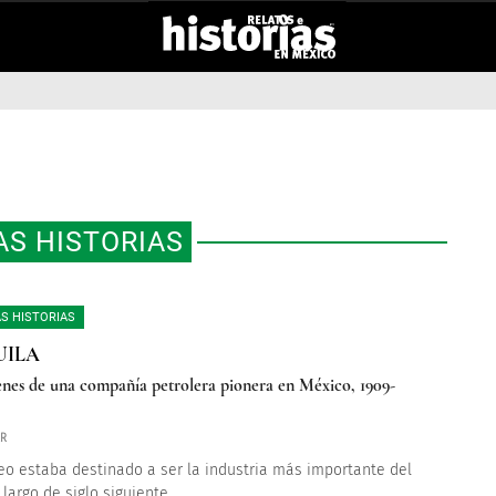
S HISTORIAS
S HISTORIAS
UILA
enes de una compañía petrolera pionera en México, 1909-
ER
leo estaba destinado a ser la industria más importante del
 largo de siglo siguiente.