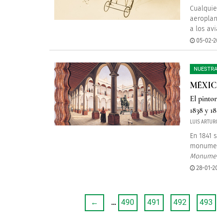
Cualquie
aeroplano
a los av
05-02-2
NUESTRA
MÉXIC
El pintor
1838 y 18
LUIS ARTUR
En 1841 
monument
Monumen
28-01-20
←
…
490
491
492
493