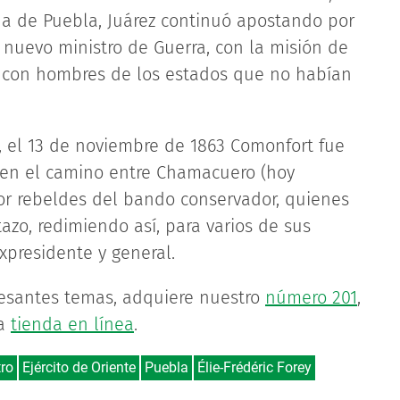
da de Puebla, Juárez continuó apostando por
 nuevo ministro de Guerra, con la misión de
es con hombres de los estados que no habían
, el 13 de noviembre de 1863 Comonfort fue
en el camino entre Chamacuero (hoy
or rebeldes del bando conservador, quienes
zo, redimiendo así, para varios de sus
expresidente y general.
resantes temas, adquiere nuestro
número 201
,
ra
tienda en línea
.
tro
Ejército de Oriente
Puebla
Élie-Frédéric Forey