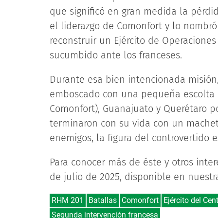
que significó en gran medida la pérdi
el liderazgo de Comonfort y lo nombró
reconstruir un Ejército de Operacion
sucumbido ante los franceses.
Durante esa bien intencionada misión
emboscado con una pequeña escolta 
Comonfort), Guanajuato y Querétaro p
terminaron con su vida con un macheta
enemigos, la figura del controvertido 
Para conocer más de éste y otros inte
de julio de 2025, disponible en nuest
RHM 201
Batallas
Comonfort
Ejército del Cen
Segunda intervención francesa