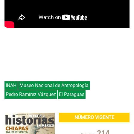
INAH
Museo Nacional de Antropología
Pedro Ramírez Vázquez
El Paraguas
NÚMERO VIGENTE
214