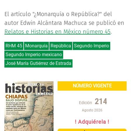
El artículo "¿Monarquía o República?" del
autor Edwin Alcántara Machuca se publicó en
Relatos e Historias en México número 45
.
RHM 45
Monarquía
República
Segundo Imperio
Segundo Imperio mexicano
José María Gutiérrez de Estrada
NÚMERO VIGENTE
214
Edición
Agosto 2026
! Adquiérela !