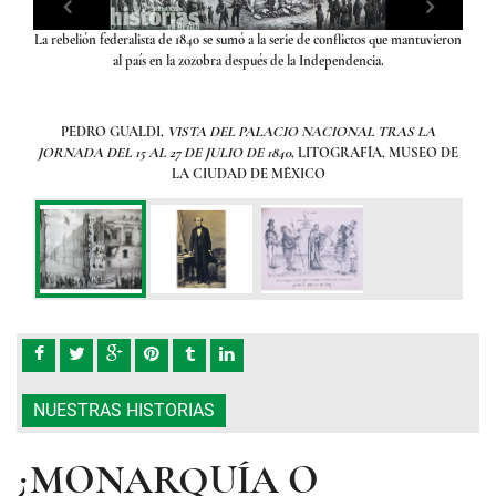
s
La rebelión federalista de 1840 se sumó a la serie de conflictos que mantuvieron
José
ica de
al país en la zozobra después de la Independencia.
en 
ofici
Yucat
Anton
PEDRO GUALDI,
VISTA DEL PALACIO NACIONAL TRAS LA
gob
L
JORNADA DEL 15 AL 27 DE JULIO DE 1840
, LITOGRAFÍA, MUSEO DE
viaj
O
LA CIUDAD DE MÉXICO
prop
50
inca
decen
exito
mex
rival
llev
Maxim
los
NUESTRAS HISTORIAS
Impe
¿MONARQUÍA O