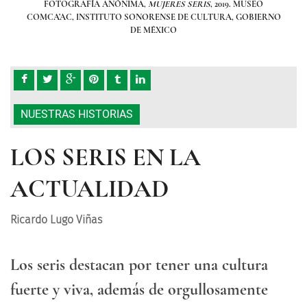
FOTOGRAFÍA ANÓNIMA,
MUJERES SERIS
, 2019. MUSEO
RNO
COMCA’AC, INSTITUTO SONORENSE DE CULTURA, GOBIERNO
CO
DE MÉXICO
NUESTRAS HISTORIAS
LOS SERIS EN LA
ACTUALIDAD
Ricardo Lugo Viñas
Los seris destacan por tener una cultura
fuerte y viva, además de orgullosamente