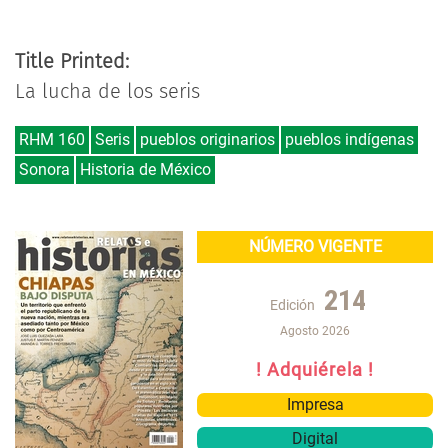
Title Printed:
La lucha de los seris
RHM 160
Seris
pueblos originarios
pueblos indígenas
Sonora
Historia de México
NÚMERO VIGENTE
214
Edición
Agosto 2026
! Adquiérela !
Impresa
Digital