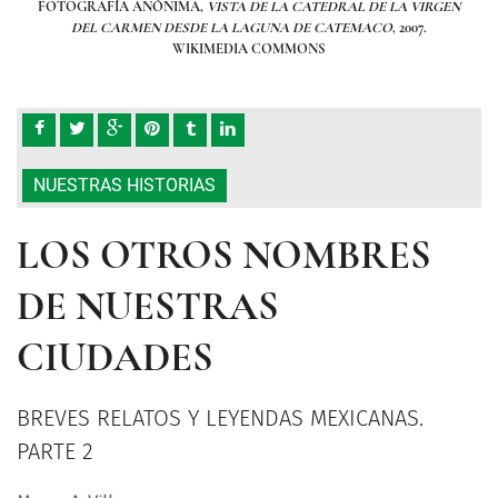
RGEN
FOTOGRAFÍA ANÓNIMA,
VISTA DE LA CATEDRAL DE LA VIRGEN
FOT
DEL CARMEN DESDE LA LAGUNA DE CATEMACO
, 2007.
WIKIMEDIA COMMONS
NUESTRAS HISTORIAS
LOS OTROS NOMBRES
DE NUESTRAS
CIUDADES
BREVES RELATOS Y LEYENDAS MEXICANAS.
PARTE 2