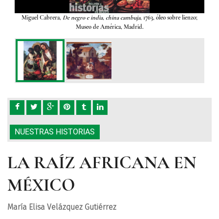
tir la
Miguel Cabrera,
De negro e india, china cambuja
, 1763, óleo sobre lienzo;
Graci
spaña
/
Museo de América, Madrid.
fuert
, óleo
Anó
 de
so
NUESTRAS HISTORIAS
LA RAÍZ AFRICANA EN
MÉXICO
María Elisa Velázquez Gutiérrez