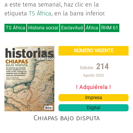
a este tema semanal, haz clic en la
etiqueta
TS África
, en la barra inferior.
TS África
Historia social
Esclavitud
África
RHM 61
NÚMERO VIGENTE
214
Edición
Agosto 2026
! Adquiérela !
Impresa
Digital
Chiapas bajo disputa