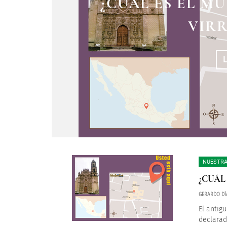
¿CUÁL ES EL M
VIRR
NUESTRA
¿CUÁL
GERARDO DÍ
El antig
declarad