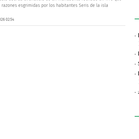
s razones esgrimidas por los habitantes Seris de la isla
.
026 02:54
·
·
·
·
·