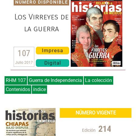
NÚMERO DISPONIBLE
Los Virreyes de
la guerra
Impresa
107
Digital
Julio 2017
RHM 107
Guerra de Independencia
La colección
Contenidos
índice
NÚMERO VIGENTE
214
Edición