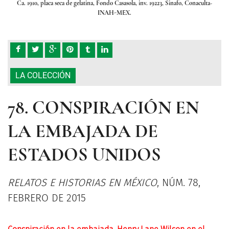
culta-
Ca. 1910, placa seca de gelatina, Fondo Casasola, inv. 19223, Sinafo, Conaculta-
Ca. 1
INAH-MEX.
LA COLECCIÓN
78. CONSPIRACIÓN EN
LA EMBAJADA DE
ESTADOS UNIDOS
RELATOS E HISTORIAS EN MÉXICO
, NÚM. 78,
FEBRERO DE 2015