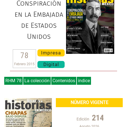
Conspiración
en la Embajada
de Estados
Unidos
Impresa
78
Digital
Febrero 2015
RHM 78
La colección
Contenidos
índice
NÚMERO VIGENTE
214
Edición
Agosto 2026