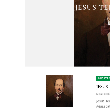
JESÚS T
NUESTRA
JESÚS
GERARDO DÍ
Jesús Te
Aguascal