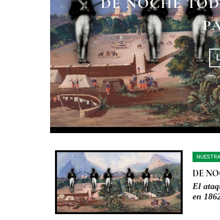
DE NOCHE TOD
SITIO DE PU
P
INVASIÓ
NUESTRA
DE NO
El ataq
en 186