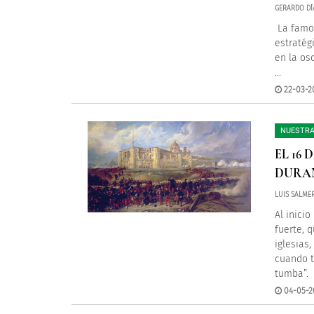
GERARDO DÍ
La famos
estratég
en la os
...
22-03-2
NUESTRA
EL 16 
DURAN
LUIS SALME
Al inicio
fuerte, 
iglesias,
cuando t
tumba”.
04-05-2