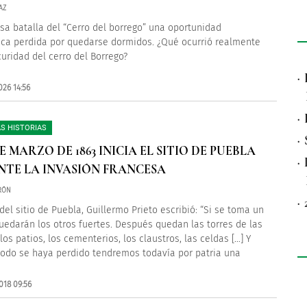
AZ
a batalla del “Cerro del borrego” una oportunidad
ica perdida por quedarse dormidos. ¿Qué ocurrió realmente
curidad del cerro del Borrego?
·
026 14:56
·
S HISTORIAS
·
DE MARZO DE 1863 INICIA EL SITIO DE PUEBLA
·
TE LA INVASIÓN FRANCESA
RÓN
·
 del sitio de Puebla, Guillermo Prieto escribió: “Si se toma un
quedarán los otros fuertes. Después quedan las torres de las
 los patios, los cementerios, los claustros, las celdas […] Y
odo se haya perdido tendremos todavía por patria una
018 09:56