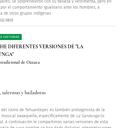
jeres; se sorprendieron con su belleza y vestimenta, pero en
 por el comportamiento igualitario ante los hombres, a
ia de otros grupos indígenas.
022 08:25
S HISTORIAS
HE DIFERENTES VERSIONES DE "LA
UNGA"
tradicional de Oaxaca
 salerosas y bailadoras
 del istmo de Tehuantepec es también protagonista de la
n musical oaxaqueña, específicamente de
La Sandunga
(o
a
). A continuación le compartimos varias versiones de esta
pieza de cuyo nombre se han dado distintas interpretaciones,