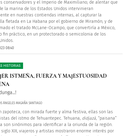
os conservadores y el Imperio de Maximiliano; de alentar que
de la marina de los Estados Unidos intervinieran
ente en nuestras contiendas internas, al capturar la
lla fletada en La Habana por el gobierno de Miramón; y de
rmado el tratado McLane-Ocampo, que convertiría a México,
o fin práctico, en un protectorado o semicolonia de los
Unidos.
023 08:40
S HISTORIAS
JER ISTMEÑA, FUERZA Y MAJESTUOSIDAD
ENA
dunga...!
OS ÁNGELES MAGAÑA SANTIAGO
n zapoteca, con mirada fuerte y alma festiva, ellas son las
istas del istmo de Tehuantepec. Tehuana,
didjazá
, “paisana”
a son sinónimos para identificar a la oriunda de la región.
 siglo XIX, viajeros y artistas mostraron enorme interés por