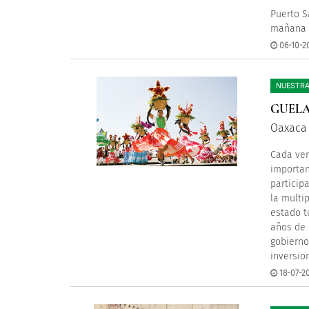
Puerto S
mañana s
06-10-20
NUESTRA
GUELA
Oaxaca y
Cada ver
importan
particip
la multi
estado t
años de 
gobierno
inversio
18-07-2