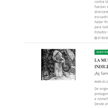
contra l
fuerzas 
directam
escuadri
haber fi
para tod
Estados 
21-03-2
NUESTRA
LA MU
INDÍG
¡Ay, San
MARÍA DE L
De orige
protagon
e istmeñ
Desde el