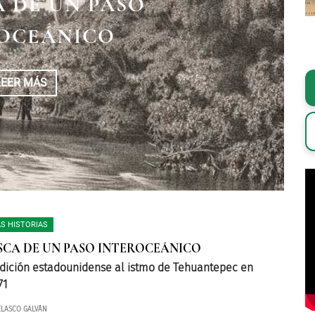
LANE-OCAMPO Y SU
ORIGEN, FORMAS Y
A DE UN PASO
LA HISTORIA
OCEÁNICO
TENIDOS
LEER MÁS
LEER MÁS
LEER MÁS
S HISTORIAS
SCA DE UN PASO INTEROCEÁNICO
dición estadounidense al istmo de Tehuantepec en
71
ELASCO GALVÁN