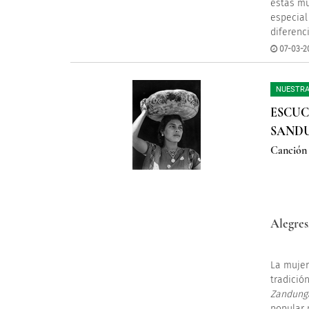
estas mu
especial
diferenc
07-03-2
NUESTRA
ESCUC
SAND
Canción 
Alegres,
La mujer
tradició
Zandung
popular 