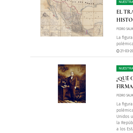
NUESTRA
EL TR
HISTO
PEDRO SAL
La figur
polémica
21-03-2
NUESTRA
¿QUÉ 
FIRMA
PEDRO SAL
La figur
polémica
Unidos u
la Repúb
a los Es