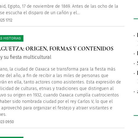
aid, Egipto, 17 de noviembre de 1869. Antes de las ocho de la
e escucha el disparo de un cañón y el...
25 17:12
·
S HISTORIAS
GUETZA: ORIGEN, FORMAS Y CONTENIDOS
·
 su fiesta multicultural
·
ano, la ciudad de Oaxaca se transforma para la fiesta más
·
te del año, a fin de recibir a las miles de personas que
arán en ella, tanto actores como asistentes. Esta expresión de
plicidad de culturas, etnias y tradiciones que distinguen al
·
uvo su origen en 1932, cuando Oaxaca cumplía cuatrocientos
haber sido nombrada ciudad por el rey Carlos V, lo que el
 aprovechó para organizar el festejo y atraer visitantes e
nes.
023 09:50