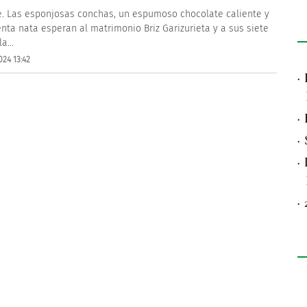
 Las esponjosas conchas, un espumoso chocolate caliente y
enta nata esperan al matrimonio Briz Garizurieta y a sus siete
a...
024 13:42
·
·
·
·
·