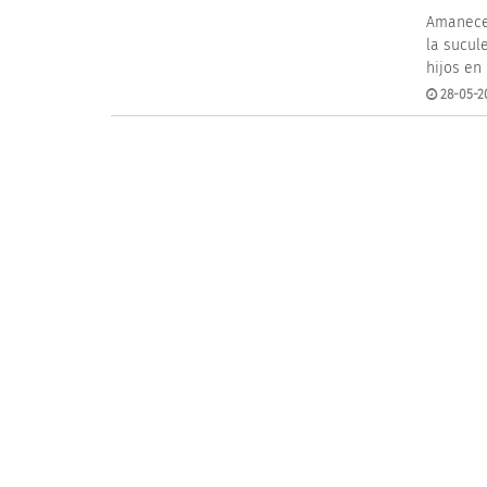
Amanece.
la sucul
hijos en l
28-05-2