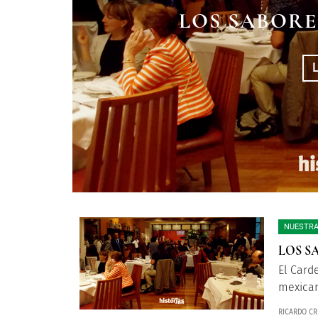
LOS SABORE
NUESTRA
LOS S
El Card
mexica
RICARDO CR