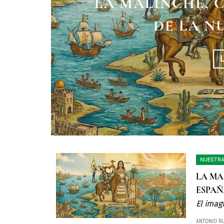
LA MALINCHE, 
DE LA N
NUESTRA
LA MA
ESPAÑ
El imag
ANTONIO RU