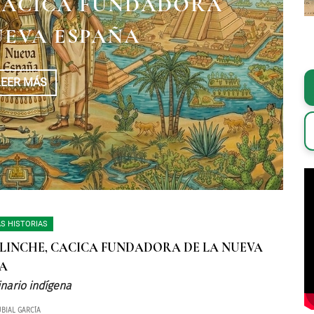
CACICA FUNDADORA
UEVA ESPAÑA
LEER MÁS
S HISTORIAS
LINCHE, CACICA FUNDADORA DE LA NUEVA
A
inario indígena
BIAL GARCÍA