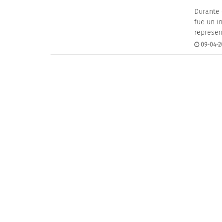
Durante 
fue un in
represen
09-04-2