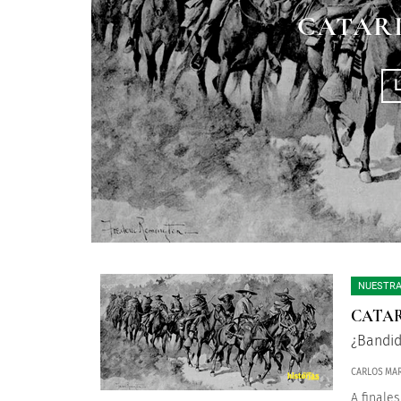
CATAR
NUESTRA
CATA
¿Bandid
CARLOS MAR
A finale