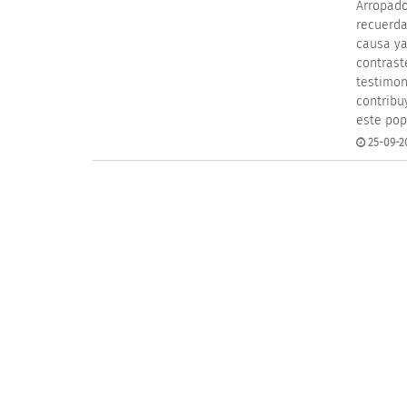
Arropado
recuerda
causa ya
contrast
testimon
contribu
este pop
25-09-20