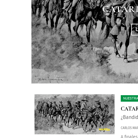
CATAR
NUESTRA
CATA
¿Bandid
CARLOS MAR
A finale