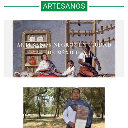
ARTESANOS
TERESA LINO BELLO, MAESTRA
ARTESANOS NEGROS EN CIUDAD
GREMIOS Y ARTESANOS EN
ARTESANA DE TEXTILES DE LANA
CONFLICTO EN NUEVA ESPAÑA
DE MÉXICO
CON COLORANTES NATURALES