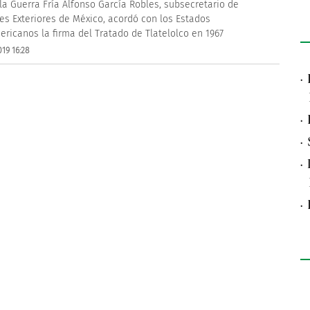
la Guerra Fría Alfonso García Robles, subsecretario de
es Exteriores de México, acordó con los Estados
ericanos la firma del Tratado de Tlatelolco en 1967
19 16:28
·
·
·
·
·