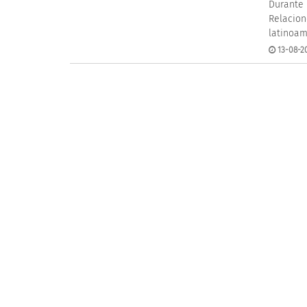
Durante 
Relacion
latinoam
13-08-20