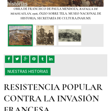
es
OBRA DE FRANCISCO DE PAULA MENDOZA,
BATALLA DE
Po
sus
MIAHUATLÁN
, 1906, ÓLEO SOBRE TELA. MUSEO NACIONAL DE
izqu
axaca.
HISTORIA, SECRETARÍA DE CULTURA.INAH.MX
E LA
NUESTRAS HISTORIAS
RESISTENCIA POPULAR
CONTRA LA INVASIÓN
FRANCESA