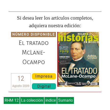
Si desea leer los artículos completos,
adquiera nuestra edición:
NÚMERO DISPONIBLE
El tratado
McLane-
Ocampo
Impresa
12
Digital
Agosto 2009
RHM 12
La colección
índice
Sumario