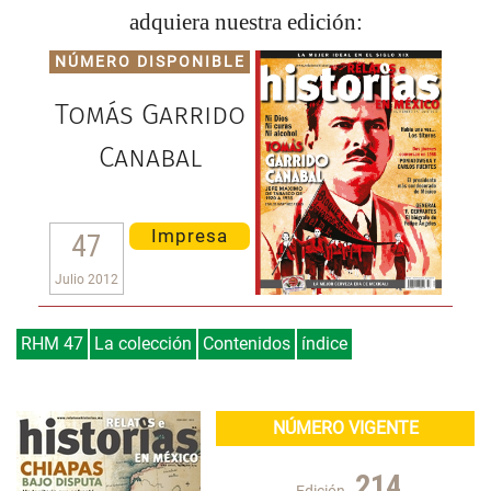
adquiera nuestra edición:
NÚMERO DISPONIBLE
Tomás Garrido
Canabal
Impresa
47
Julio 2012
RHM 47
La colección
Contenidos
índice
NÚMERO VIGENTE
214