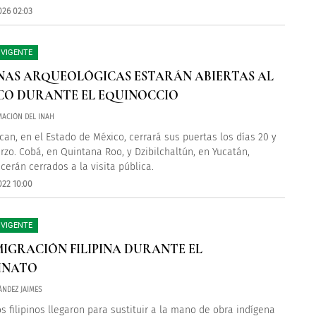
026 02:03
VIGENTE
ONAS ARQUEOLÓGICAS ESTARÁN ABIERTAS AL
CO DURANTE EL EQUINOCCIO
ACIÓN DEL INAH
can, en el Estado de México, cerrará sus puertas los días 20 y
rzo. Cobá, en Quintana Roo, y Dzibilchaltún, en Yucatán,
erán cerrados a la visita pública.
022 10:00
VIGENTE
MIGRACIÓN FILIPINA DURANTE EL
INATO
ÁNDEZ JAIMES
os filipinos llegaron para sustituir a la mano de obra indígena