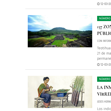
12-03-2
NÚMERO 
137 Z
PÚBLI
CON INFORM
Teotihua
21 de ma
permanec
12-03-2
NÚMERO 
LA IN
VIRRE
JESÚS HERN
Los indi