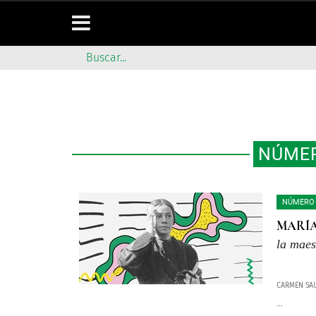
NÚMER
NÚMERO 
MARÍA
la maes
CARMEN SA
...